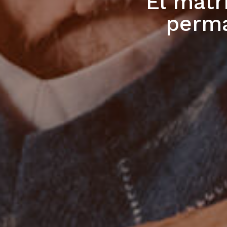
El matr
perma