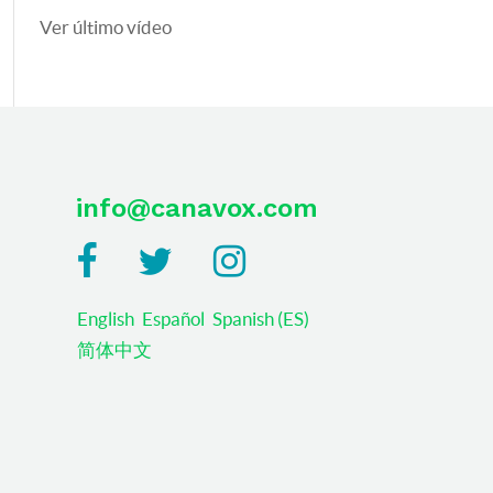
Ver último vídeo
info@canavox.com
English
Español
Spanish (ES)
简体中文