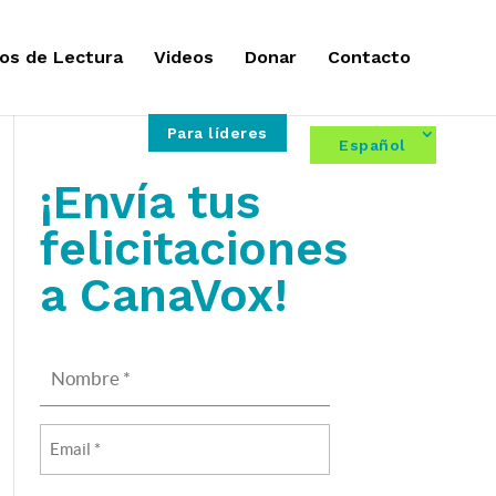
os de Lectura
Videos
Donar
Contacto
Para líderes
Español
¡Envía tus
felicitaciones
a CanaVox!
Nombre
(Obligatorio)
Email
(Obligatorio)