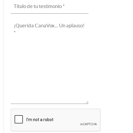
Título
de
tu
¡Querida
testimonio
CanaVox...
(Obligatorio)
Un
aplauso!
(Obligatorio)
CAPTCHA