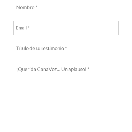
Nombre
(Required)
Email
(Required)
Título
de
tu
¡Querida
testimonio
CanaVoz...
(Required)
Un
aplauso!
(Required)